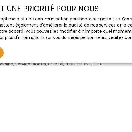
EST UNE PRIORITÉ POUR NOUS
(€)
Surface min (m²)
Pièces min
ce optimale et une communication pertinente sur notre site. Gr
ettent également d'améliorer la qualité de nos services et la con
le traitement de mes données personnelles conformément au
tre accord. Vous pouvez les modifier à n'importe quel moment via
ez pas faire l'objet de prospection commerciale par voie tél
r plus d'informations sur vos données personnelles, veuillez co
s inscrire gratuitement sur la liste d'opposition au démarch
e, prévu par l'article L223-1 du code de la consommation, sur l
l.gouv.fr ou par courrier adressé à :
ldline, Service Bloctel, CS 61311, 41013 BLOIS CEDEX.
oir plus sur le traitement de vos données personnelles, veuill
ique de confidentialité
.
Recevoir des annonces