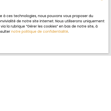
ace à ces technologies, nous pouvons vous proposer du
vivialité de notre site internet. Nous utiliserons uniquement
 RGPD. Si vous
 la rubrique ″Gérer les cookies″ en bas de notre site, à
éphonique, vous
nsulter
notre politique de confidentialité
.
age
e site Internet
ez consulter