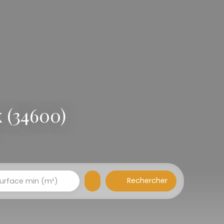
 (34600)
Rechercher
urface min (m²)