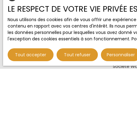
LE RESPECT DE VOTRE VIE PRIVÉE 
Budget max 
Nous utilisons des cookies afin de vous offrir une expérien
contenu en rapport avec vos centres d'intérêt. Ils nous perm
J'accepte 
les données personnelles pour lesquelles vous avez donné vo
ne souhait
l'exception des cookies essentiels à son fonctionnement. Pou
pouvez vou
téléphoniqu
www.blocte
Tout accepter
Tout refuser
Personnaliser
Société Wor
Pour en sav
notre
polit