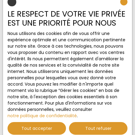
Type de bien
LE RESPECT DE VOTRE VIE PRIVÉE
EST UNE PRIORITÉ POUR NOUS
Localisation
Nous utilisons des cookies afin de vous offrir une
expérience optimale et une communication pertinente
Budget max (€)
sur notre site. Grace à ces technologies, nous pouvons
vous proposer du contenu en rapport avec vos centres
Surface min (m²)
d'intérêt. Ils nous permettent également d'améliorer la
qualité de nos services et la convivialité de notre site
internet. Nous utiliserons uniquement les données
J'accepte le traitement de mes données
personnelles pour lesquelles vous avez donné votre
personnelles conformément au RGPD. Si vous ne
accord. Vous pouvez les modifier à n'importe quel
souhaitez pas faire l'objet de prospection
moment via la rubrique ″Gérer les cookies″ en bas de
commerciale par voie téléphonique, vous pouvez
notre site, à l'exception des cookies essentiels à son
vous inscrire gratuitement sur la liste d'opposition
fonctionnement. Pour plus d'informations sur vos
au démarchage téléphonique, prévu par l'article
données personnelles, veuillez consulter
L223-1 du code de la consommation, sur le site
notre politique de confidentialité
.
Internet www.bloctel.gouv.fr ou par courrier
adressé à :
Tout accepter
Tout refuser