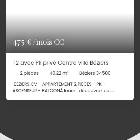
475
€ /mois CC
T2 avec Pk privé Centre ville Béziers
2
pièces
40.22
m²
Béziers 34500
BEZIERS CV - APPARTEMENT 2 PIÈCES - PK -
ASCENSEUR - BALCONÀ louer : découvrez cet
appartement de 2 pièces de 40 m² à Béziers
(34500). Il est situé au premier étage d'un
immeuble récent de quatre étages. Ce dernier est
équipé d'un ascenseur. Cet appartement est
composé d'une chambre, d'un coin cuisine
aménagée et équipée, d'une salle de bains et de
toilettes. Parking, emplacement privé dans la