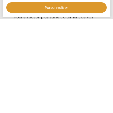
Société Worldline, Service Bloctel, CS 61311, 41013
BLOIS CEDEX.
Personnaliser
Pour en savoir plus sur le traitement de vos
données personnelles, veuillez consulter notre
politique de confidentialité
.
Recevoir des annonces
JE RECHERCHE UN BIEN
Location appartement Pézenas (34120)
Location appartement Agde (34300)